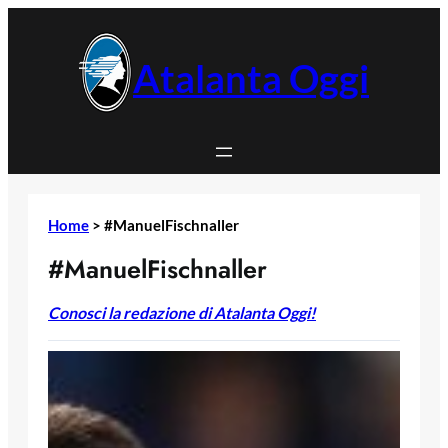
Vai
al
contenuto
Atalanta Oggi
Home
>
#ManuelFischnaller
#ManuelFischnaller
Conosci la redazione di Atalanta Oggi!