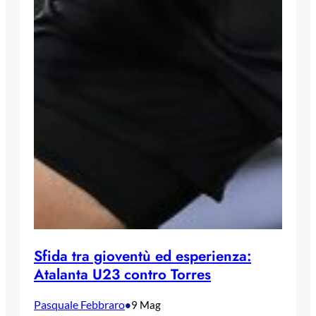
Sfida tra gioventù ed esperienza:
Atalanta U23 contro Torres
Pasquale Febbraro
•
9 Mag