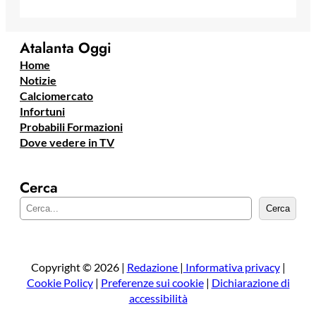
Atalanta Oggi
Home
Notizie
Calciomercato
Infortuni
Probabili Formazioni
Dove vedere in TV
Cerca
C
Cerca
e
r
c
a
Copyright © 2026 |
Redazione
|
Informativa privacy
|
Cookie Policy
|
Preferenze sui cookie
|
Dichiarazione di
accessibilità