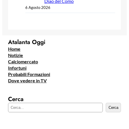
Diao del Como
6 Agosto 2026
Atalanta Oggi
Home
Notizie
Calciomercato
Infortuni
Probabili Formazioni
Dove vedere in TV
Cerca
C
Cerca
e
r
c