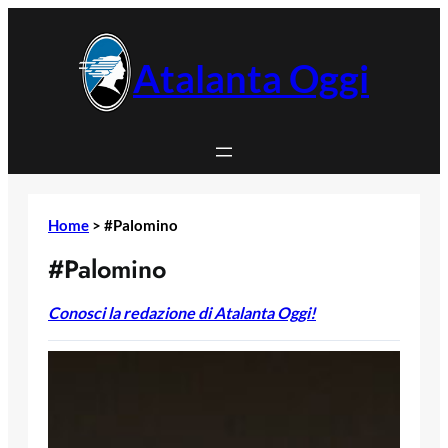
Vai
al
contenuto
Atalanta Oggi
Home
>
#Palomino
#Palomino
Conosci la redazione di Atalanta Oggi!