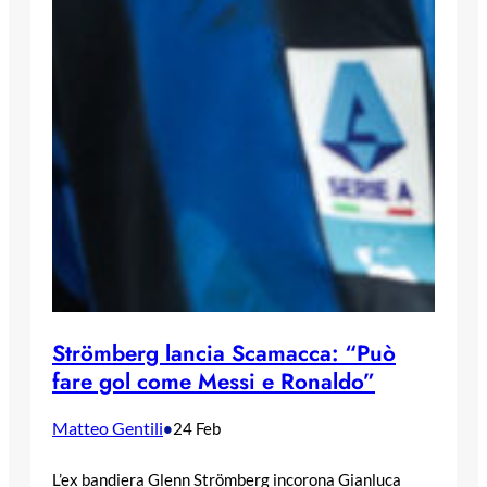
Strömberg lancia Scamacca: “Può
fare gol come Messi e Ronaldo”
Matteo Gentili
•
24 Feb
L’ex bandiera Glenn Strömberg incorona Gianluca