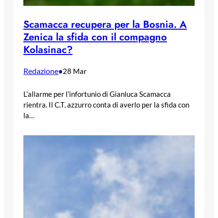
Scamacca recupera per la Bosnia. A
Zenica la sfida con il compagno
Kolasinac?
Redazione
•
28 Mar
L’allarme per l’infortunio di Gianluca Scamacca
rientra. Il C.T. azzurro conta di averlo per la sfida con
la…