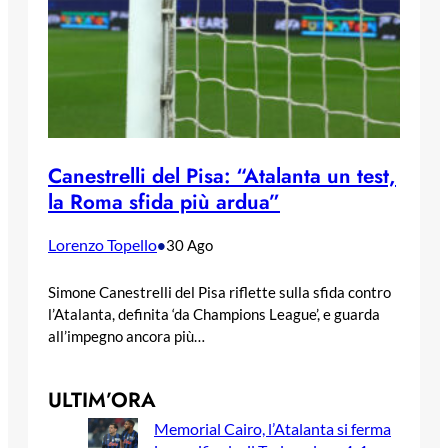
Canestrelli del Pisa: “Atalanta un test,
la Roma sfida più ardua”
Lorenzo Topello
•
30 Ago
Simone Canestrelli del Pisa riflette sulla sfida contro
l’Atalanta, definita ‘da Champions League’, e guarda
all’impegno ancora più…
ULTIM’ORA
Memorial Cairo, l’Atalanta si ferma