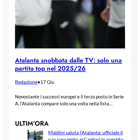
Atalanta snobbata dalle TV: solo una
partita top nel 2025/26
Redazione
•
17 Giu
Nonostante i successi europei e il terzo posto in Serie
A, l’Atalanta compare solo una volta nella lista…
ULTIM’ORA
Maldini saluta l’Atalanta: ufficiale il
suo passaggio al Cagliari in prestito