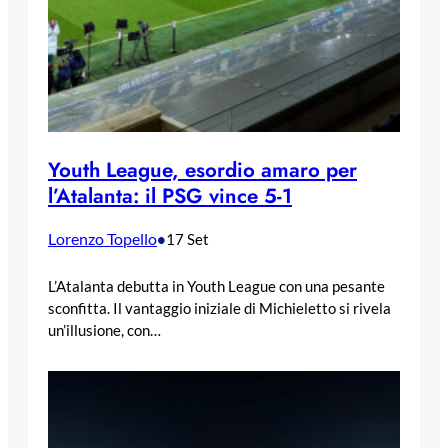
Youth League, esordio amaro per
l’Atalanta: il PSG vince 5-1
Lorenzo Topello
•
17 Set
L’Atalanta debutta in Youth League con una pesante
sconfitta. Il vantaggio iniziale di Michieletto si rivela
un’illusione, con…