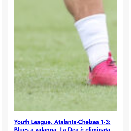
Youth League, Atalanta-Chelsea 1-3:
Blues a valanga. La Dea è eliminata