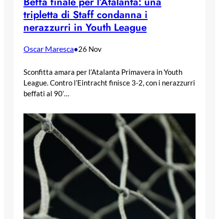
Beffa finale per l’Atalanta: una
tripletta di Staff condanna i
nerazzurri in Youth League
Oscar Maresca
•
26 Nov
Sconfitta amara per l’Atalanta Primavera in Youth
League. Contro l’Eintracht finisce 3-2, con i nerazzurri
beffati al 90’…