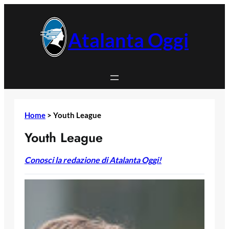
Vai
al
contenuto
Atalanta Oggi
Home
>
Youth League
Youth League
Conosci la redazione di Atalanta Oggi!