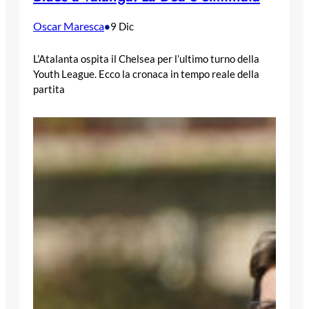
Oscar Maresca
•
9 Dic
L’Atalanta ospita il Chelsea per l’ultimo turno della
Youth League. Ecco la cronaca in tempo reale della
partita