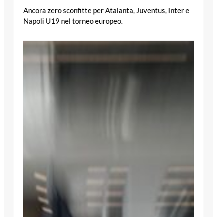
Ancora zero sconfitte per Atalanta, Juventus, Inter e
Napoli U19 nel torneo europeo.