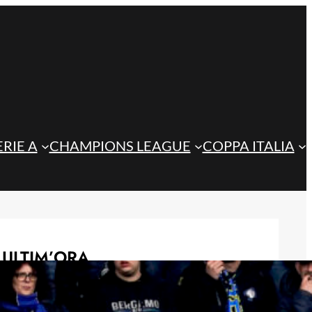
ERIE A
CHAMPIONS LEAGUE
COPPA ITALIA
ULTIM’ORA
Playoff di Conference League, il
ritorno dell’Atalanta potrebbe