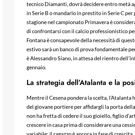
tecnico Diamanti, dovrà decidere entro metà a
in Serie B o mandarlo in prestito in Serie C per 
stagione nel campionato Primavera è considerat
di confrontarsi con il calcio professionistico pe
Fontana è consapevole della necessità di questo s
estivo sarà un banco di prova fondamentale per l
è Alessandro Siano, in attesa del rientro dell
gennaio.
La strategia dell’Atalanta e la p
Mentre il Cesena pondera la scelta, l’Atalanta h
del giovane portiere per affidargli la porta del
non ha fretta di cedere il suo gioiello, figlio d
crescere in casa prima di considerare una cessi
variabile: il ragazzo è ancora in fase di crescit