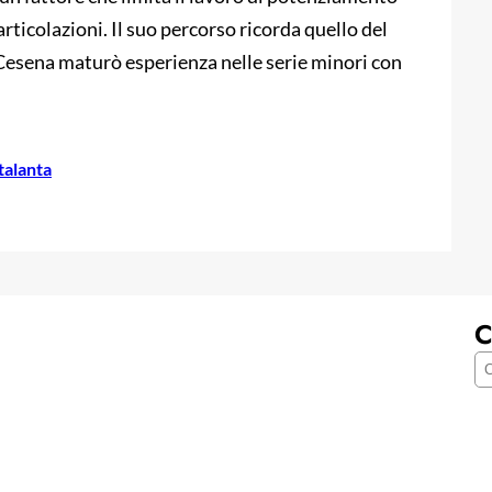
rticolazioni. Il suo percorso ricorda quello del
l Cesena maturò esperienza nelle serie minori con
talanta
C
C
e
r
c