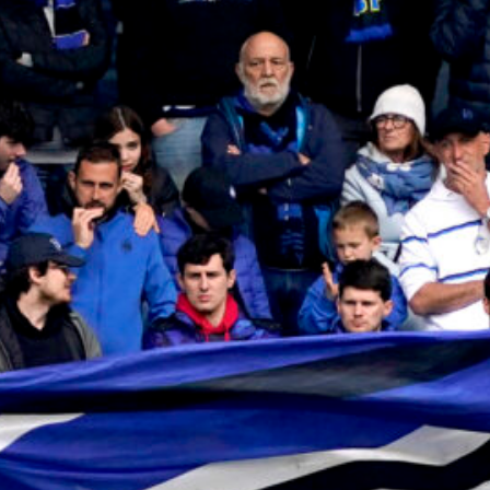
cambiare data
7 Agosto 2026
Atalanta-Sassuolo, aperta la vendita
dei biglietti per l’esordio in Serie A:
tutte le informazioni
7 Agosto 2026
Inzaghi incorona Scamacca: “La sua
stagione per il bene della Nazionale”
7 Agosto 2026