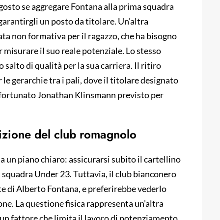
gosto se aggregare Fontana alla prima squadra
garantirgli un posto da titolare. Un’altra
a non formativa per il ragazzo, che ha bisogno
r misurare il suo reale potenziale. Lo stesso
alto di qualità per la sua carriera. Il ritiro
e gerarchie tra i pali, dove il titolare designato
’infortunato Jonathan Klinsmann previsto per
osizione del club romagnolo
a un piano chiaro: assicurarsi subito il cartellino
la squadra Under 23. Tuttavia, il club bianconero
’arte di Alberto Fontana, e preferirebbe vederlo
one. La questione fisica rappresenta un’altra
a, un fattore che limita il lavoro di potenziamento