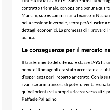
L’intesa tra la Lazio e l’Al-Sadd è ormai ai dett
contratto triennale, con opzione per una quart
Mancini, suo ex commissario tecnico in Nazional
nella sessione invernale, senza però riuscire a
dettagli economici. La promessa di riprovarci 
bianca.
Le conseguenze per il mercato n
Il trasferimento del difensore classe 1995 ha un
nome di Romagnoli era stato accostato al club
d’esperienza per il reparto arretrato. Con la su
svanisce prima ancora di poter diventare una t
quindi orientare la propria ricerca verso altri pr
Raffaele Palladino.