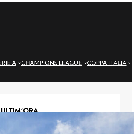
ERIE A
CHAMPIONS LEAGUE
COPPA ITALIA
ULTIM’ORA
Sulemana nel mirino del Torino, ma
l’operazione è legata alle cessioni