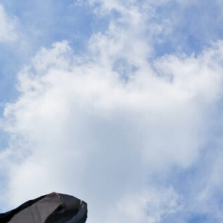
granata
6 Agosto 2026
Atalanta, de Roon recupera: Sarri
può contare su di lui per lo Schalke
04
6 Agosto 2026
Mercato Atalanta: si sfoltisce la
rosa, Gaetano unico acquisto in
attesa dei rinforzi
6 Agosto 2026