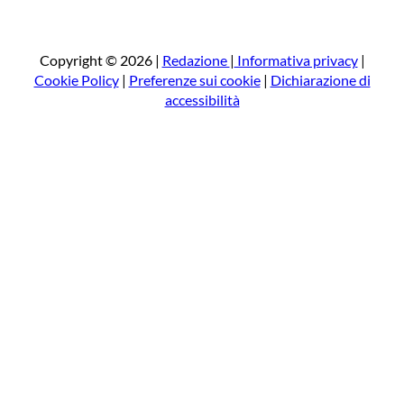
r
c
a
Copyright © 2026 |
Redazione
|
Informativa privacy
|
Cookie Policy
|
Preferenze sui cookie
|
Dichiarazione di
accessibilità