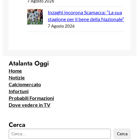
7 Agosto 2026
Inzaghi incorona Scamacca: “La sua
stagione per il bene della Nazionale”
7 Agosto 2026
Atalanta Oggi
Home
Notizie
Calciomercato
Infortuni
Probabili Formazioni
Dove vedere in TV
Cerca
C
Cerca
e