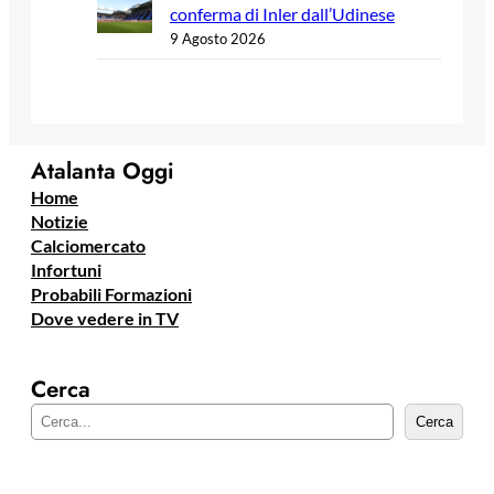
conferma di Inler dall’Udinese
9 Agosto 2026
Atalanta Oggi
Home
Notizie
Calciomercato
Infortuni
Probabili Formazioni
Dove vedere in TV
Cerca
C
Cerca
e
r
c