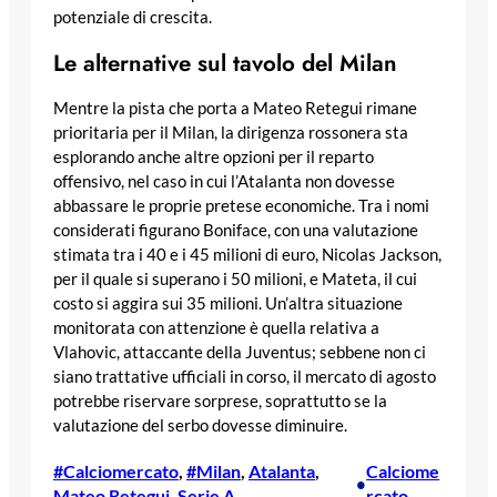
potenziale di crescita.
Le alternative sul tavolo del Milan
Mentre la pista che porta a Mateo Retegui rimane
prioritaria per il Milan, la dirigenza rossonera sta
esplorando anche altre opzioni per il reparto
offensivo, nel caso in cui l’Atalanta non dovesse
abbassare le proprie pretese economiche. Tra i nomi
considerati figurano Boniface, con una valutazione
stimata tra i 40 e i 45 milioni di euro, Nicolas Jackson,
per il quale si superano i 50 milioni, e Mateta, il cui
costo si aggira sui 35 milioni. Un’altra situazione
monitorata con attenzione è quella relativa a
Vlahovic, attaccante della Juventus; sebbene non ci
siano trattative ufficiali in corso, il mercato di agosto
potrebbe riservare sorprese, soprattutto se la
valutazione del serbo dovesse diminuire.
#Calciomercato
, 
#Milan
, 
Atalanta
, 
Calciome
•
Mateo Retegui
, 
Serie A
rcato