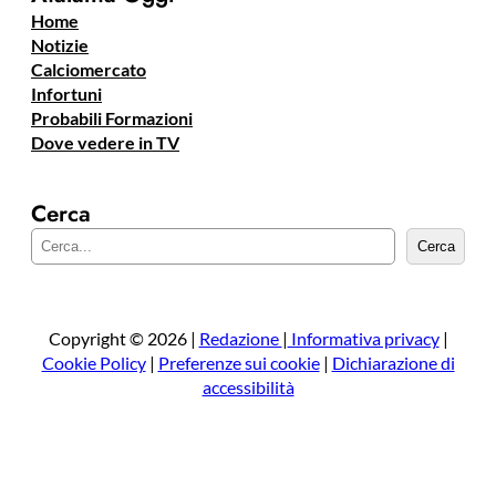
Home
Notizie
Calciomercato
Infortuni
Probabili Formazioni
Dove vedere in TV
Cerca
C
Cerca
e
r
c
a
Copyright © 2026 |
Redazione
|
Informativa privacy
|
Cookie Policy
|
Preferenze sui cookie
|
Dichiarazione di
accessibilità