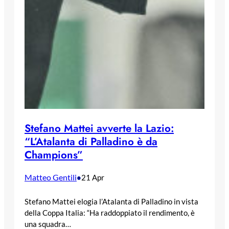
Stefano Mattei avverte la Lazio:
“L’Atalanta di Palladino è da
Champions”
Matteo Gentili
•
21 Apr
Stefano Mattei elogia l’Atalanta di Palladino in vista
della Coppa Italia: “Ha raddoppiato il rendimento, è
una squadra…