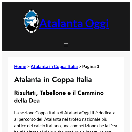
Vai
al
contenuto
Atalanta Oggi
Home
>
Atalanta in Coppa Italia
>
Pagina 3
Atalanta in Coppa Italia
Risultati, Tabellone e il Cammino
della Dea
La sezione Coppa Italia di AtalantaOggi.it è dedicata
al percorso dell’Atalanta nel trofeo nazionale più
antico del calcio italiano, una competizione che la Dea
ha già alzato al cielo e che continua a inseguire con