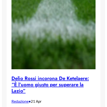
Delio Rossi incorona De Ketelaere:
“È l’uomo giusto per superare la
Lazio”
Redazione
•
21 Apr