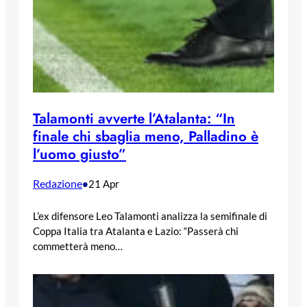
Talamonti avverte l’Atalanta: “In
finale chi sbaglia meno, Palladino è
l’uomo giusto”
Redazione
•
21 Apr
L’ex difensore Leo Talamonti analizza la semifinale di
Coppa Italia tra Atalanta e Lazio: “Passerà chi
commetterà meno…