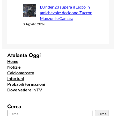
L’Under 23 supera il Lecco in
amichevole: decidono Zuccon,
Manzoni e Camara
8 Agosto 2026
Atalanta Oggi
Home
Notizie
Calciomercato
Infortuni
Probabili Formazioni
Dove vedere in TV
Cerca
C
Cerca