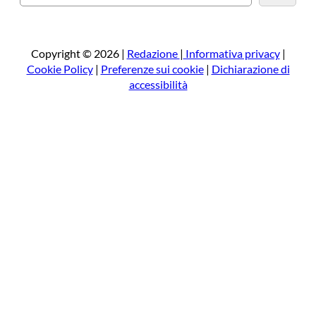
e
r
c
a
Copyright © 2026 |
Redazione
|
Informativa privacy
|
Cookie Policy
|
Preferenze sui cookie
|
Dichiarazione di
accessibilità