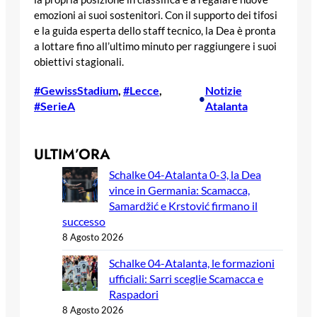
emozioni ai suoi sostenitori. Con il supporto dei tifosi
e la guida esperta dello staff tecnico, la Dea è pronta
a lottare fino all’ultimo minuto per raggiungere i suoi
obiettivi stagionali.
#GewissStadium
, 
#Lecce
, 
Notizie
•
#SerieA
Atalanta
ULTIM’ORA
Schalke 04-Atalanta 0-3, la Dea
vince in Germania: Scamacca,
Samardžić e Krstović firmano il
successo
8 Agosto 2026
Schalke 04-Atalanta, le formazioni
ufficiali: Sarri sceglie Scamacca e
Raspadori
8 Agosto 2026