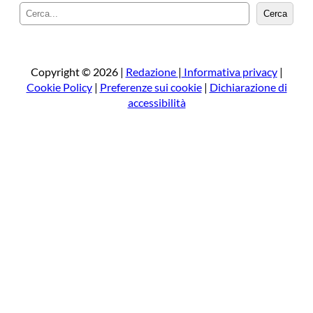
C
Cerca
e
r
c
a
Copyright © 2026 |
Redazione
|
Informativa privacy
|
Cookie Policy
|
Preferenze sui cookie
|
Dichiarazione di
accessibilità