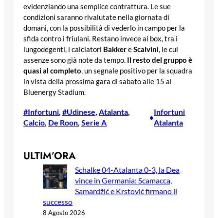
evidenziando una semplice contrattura. Le sue
condizioni saranno rivalutate nella giornata di
domani, con la possibilità di vederlo in campo per la
sfida contro i friulani. Restano invece ai box, tra i
lungodegenti, i calciatori
Bakker
e
Scalvini
, le cui
assenze sono già note da tempo.
Il resto del gruppo è
quasi al completo
, un segnale positivo per la squadra
in vista della prossima gara di sabato alle 15 al
Bluenergy Stadium.
#Infortuni
, 
#Udinese
, 
Atalanta
, 
Infortuni
•
Calcio
, 
De Roon
, 
Serie A
Atalanta
ULTIM’ORA
Schalke 04-Atalanta 0-3, la Dea
vince in Germania: Scamacca,
Samardžić e Krstović firmano il
successo
8 Agosto 2026