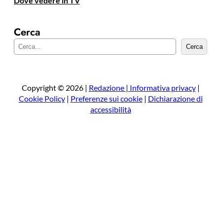
Dove vedere in TV
Cerca
C
Cerca
e
r
c
a
Copyright © 2026 |
Redazione
|
Informativa privacy
|
Cookie Policy
|
Preferenze sui cookie
|
Dichiarazione di
accessibilità