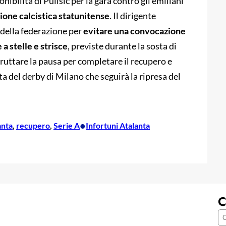
ibilità di Pulisic per la gara contro gli emiliani
zione calcistica statunitense
. Il dirigente
i della federazione per
evitare una convocazione
a stelle e strisce
, previste durante la sosta di
fruttare la pausa per completare il recupero e
ta del derby di Milano che seguirà la ripresa del
•
anta
, 
recupero
, 
Serie A
Infortuni Atalanta
C
C