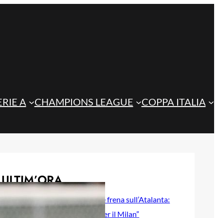
ERIE A
CHAMPIONS LEAGUE
COPPA ITALIA
ULTIM’ORA
Jashari, l’agente frena sull’Atalanta:
“Ha le qualità per il Milan”