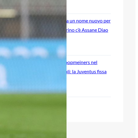
6 Agosto 2026
Atalanta, spunta un nome nuovo per
l’attacco: nel mirino c’è Assane Diao
del Como
6 Agosto 2026
L’ex Atalanta Koopmeiners nel
mirino del Napoli: la Juventus fissa
la valutazione
6 Agosto 2026