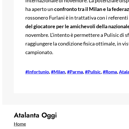
internazionale di novembre. La potenziale dispon
ha aperto un
confronto tra il Milan e la federa
rossonero Furlani è in trattativa con i referent
del giocatore per le amichevoli della nazionale 
novembre. L’intento è permettere a Pulisic di s
raggiungere la condizione fisica ottimale, in vis
campionato.
#Infortunio
, 
#Milan
, 
#Parma
, 
#Pulisic
, 
#Roma
, 
Atal
Atalanta Oggi
Home