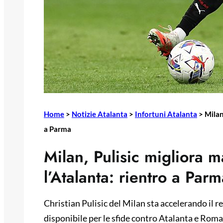
Home
>
Notizie Atalanta
>
Infortuni Atalanta
>
Milan
a Parma
Milan, Pulisic migliora m
l’Atalanta: rientro a Par
Christian Pulisic del Milan sta accelerando il 
disponibile per le sfide contro Atalanta e Roma,