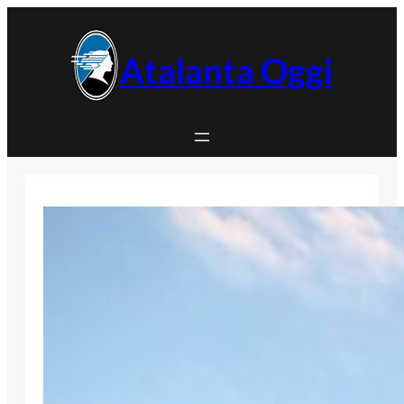
Vai
al
contenuto
Atalanta Oggi