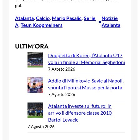
gol.
Atalanta
, 
Calcio
, 
Mario Pasalic
, 
Serie
Notizie
•
A
, 
Teun Koopmeiners
Atalanta
ULTIM’ORA
Doppietta di Koren, l’Atalanta U17
vola in finale al Memorial Seghedoni
7 Agosto 2026
Addio di Milinkovic-Savic al Napoli,
spunta l’ipotesi Musso per la porta
7 Agosto 2026
Atalanta investe sul futuro: in
arrivo il difensore classe 2010
Bartol Levacic
7 Agosto 2026