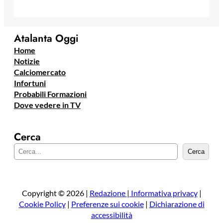
Atalanta Oggi
Home
Notizie
Calciomercato
Infortuni
Probabili Formazioni
Dove vedere in TV
Cerca
C
Cerca
e
r
c
a
Copyright © 2026 |
Redazione
|
Informativa privacy
|
Cookie Policy
|
Preferenze sui cookie
|
Dichiarazione di
accessibilità