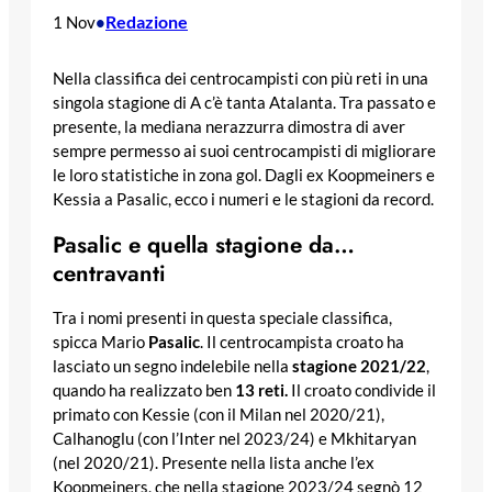
Redazione
1 Nov
•
Nella classifica dei centrocampisti con più reti in una
singola stagione di A c’è tanta Atalanta. Tra passato e
presente, la mediana nerazzurra dimostra di aver
sempre permesso ai suoi centrocampisti di migliorare
le loro statistiche in zona gol. Dagli ex Koopmeiners e
Kessia a Pasalic, ecco i numeri e le stagioni da record.
Pasalic e quella stagione da…
centravanti
Tra i nomi presenti in questa speciale classifica,
spicca Mario
Pasalic
. Il centrocampista croato ha
lasciato un segno indelebile nella
stagione 2021/22
,
quando ha realizzato ben
13 reti.
Il croato condivide il
primato con Kessie (con il Milan nel 2020/21),
Calhanoglu (con l’Inter nel 2023/24) e Mkhitaryan
(nel 2020/21). Presente nella lista anche l’ex
Koopmeiners, che nella stagione 2023/24 segnò 12