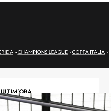
ERIE A
CHAMPIONS LEAGUE
COPPA ITALIA
ULTIM’ORA
Sarri indica la via per la difesa:
l’Atalanta valuta il colpo Romagnoli