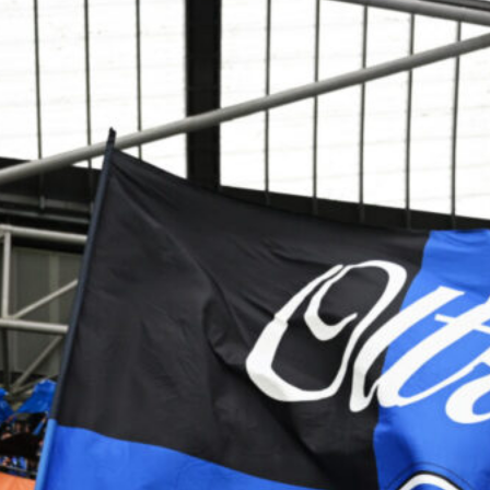
6 Agosto 2026
Sarri e il ricordo di Guccini: la cena
che svelò un’amicizia tra calcio e
musica
6 Agosto 2026
Mercato, l’ex Atalanta Romero verso
l’Atletico Madrid: Inter in attesa
6 Agosto 2026