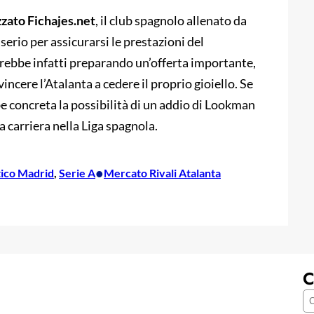
zzato Fichajes.net
, il club spagnolo allenato da
erio per assicurarsi le prestazioni del
arebbe infatti preparando un’offerta importante,
vincere l’Atalanta a cedere il proprio gioiello. Se
e concreta la possibilità di un addio di Lookman
 carriera nella Liga spagnola.
•
tico Madrid
, 
Serie A
Mercato Rivali Atalanta
C
C