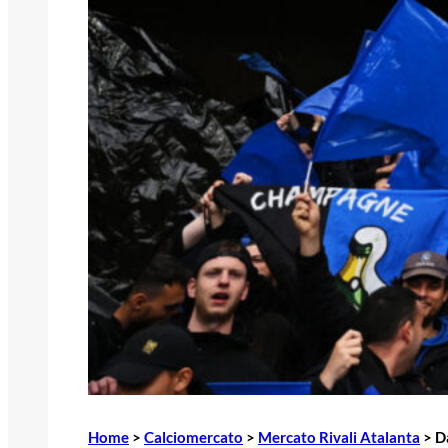
Home
>
Calciomercato
>
Mercato Rivali Atalanta
>
D