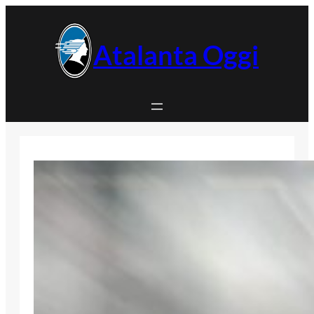
Vai
al
contenuto
Atalanta Oggi