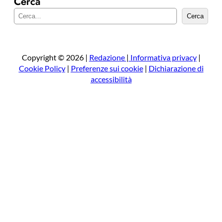
Cerca
C
Cerca
e
r
c
a
Copyright © 2026 |
Redazione
|
Informativa privacy
|
Cookie Policy
|
Preferenze sui cookie
|
Dichiarazione di
accessibilità