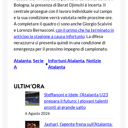
Bologna, la presenza di Berat Djimsiti è incerta. Il
centrale prosegue con il lavoro individuale sul campo
e la sua condizione verrà valutata nelle prossime ore.
A completare il quadro ci sono anche Giorgio Scalvini
e Lorenzo Bernasconi,
con il primo che ha terminato in
anticipo la stagione a causa infortunio
. La difesa
nerazzurra si presenta quindi in una condizione di
emergenza per il prossimo impegno di campionato.
Atalanta
, 
Serie
Infortuni Atalanta
, 
Notizie
•
A
Atalanta
ULTIM’ORA
Steffanoni e Idele, l’Atalanta U23
prepara il futuro: i giovani talenti
pronti al grande salto
6 Agosto 2026
Jashari, l’agente frena sull’Atalanta: